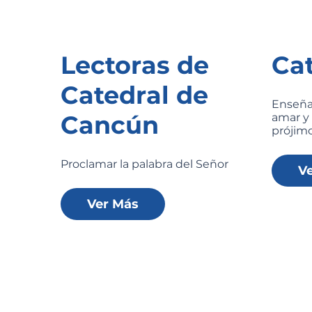
Lectoras de
Ca
Catedral de
Enseñar
Cancún
amar y 
prójim
Proclamar la palabra del Señor
V
Ver Más