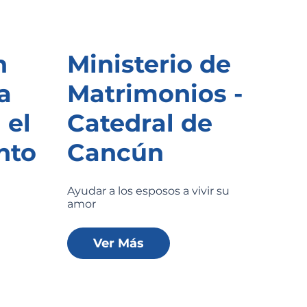
n
Ministerio de
a
Matrimonios -
 el
Catedral de
nto
Cancún
Ayudar a los esposos a vivir su
amor
Ver Más