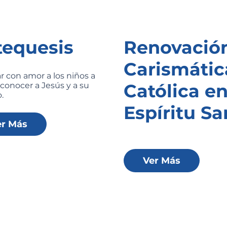
tequesis
Renovació
Carismátic
 con amor a los niños a
Católica en
conocer a Jesús y a su
o.
Espíritu Sa
er Más
Ver Más