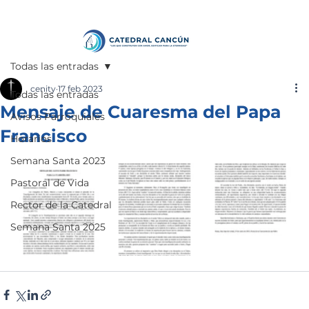
Todas las entradas
cenity
17 feb 2023
Todas las entradas
Mensaje de Cuaresma del Papa
Avisos Parroquiales
Francisco
Horarios
Semana Santa 2023
Pastoral de Vida
Rector de la Catedral
Semana Santa 2025