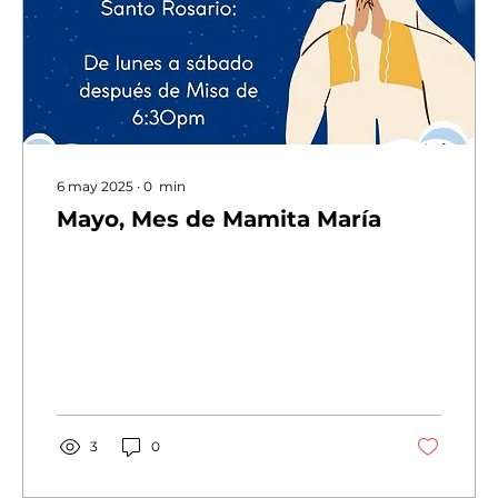
6 may 2025
∙
0
min
Mayo, Mes de Mamita María
3
0