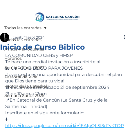
Todas las entradas
cenity
11 sept 2024
Todas las entradas
Inicio de Curso Biblico
Avisos Parroquiales
LA COMUNIDAD CERS y HMSP
Horarios
Te hace una cordial invitación a inscribirte al 
Semana Santa 2023
📖 CURSO BIBLICO PARA JOVENES 
¡Joven, esta es una oportunidad para descubrir el plan 
Pastoral de Vida
que Dios tiene para tu vida! 
Rector de la Catedral
📆 Iniciamos este Sábado 21 de septiembre 2024 
⏰ de 10 am a 12pm 
Semana Santa 2025
📍En Catedral de Cancún (La Santa Cruz y de la 
Santísima Trinidad)
Inscríbete en el siguiente formulario:
⬇️
https://docs.google.com/forms/d/e/1FAIpQLSf3dTvKTOP