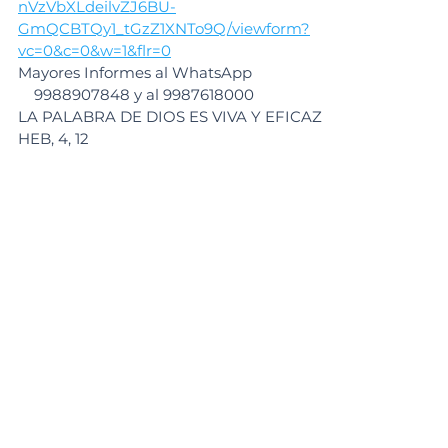
nVzVbXLdeilvZJ6BU-
GmQCBTQy1_tGzZ1XNTo9Q/viewform?
vc=0&c=0&w=1&flr=0
Mayores Informes al WhatsApp 
    9988907848 y al 9987618000
LA PALABRA DE DIOS ES VIVA Y EFICAZ
HEB, 4, 12