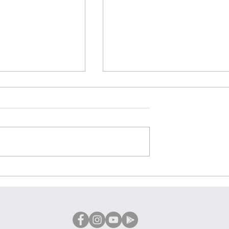
Semana Santa
os la
ión