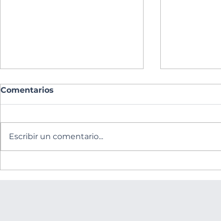
Comentarios
Escribir un comentario...
Fiesta en Honor del
Comenzam
Divino Niño Jesús
Construcc