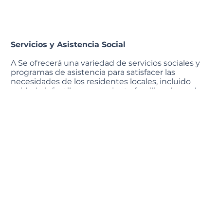
Servicios y Asistencia Social
A Se ofrecerá una variedad de servicios sociales y
programas de asistencia para satisfacer las
necesidades de los residentes locales, incluido
cuidado infantil, asesoramiento familiar, clases de
educación y más.
Desarrollo personal y formación
El centro ofrecerá oportunidades de desarrollo
personal y formación profesional para personas de
todas las edades, ayudándoles a adquirir nuevas
habilidades y mejorar su calidad de vida.