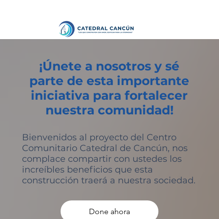
¡Únete a nosotros y sé
parte de esta importante
iniciativa para fortalecer
nuestra comunidad!
Bienvenidos al proyecto del Centro
Comunitario Catedral de Cancún, nos
complace compartir con ustedes los
increíbles beneficios que esta
construcción traerá a nuestra sociedad.
Done ahora