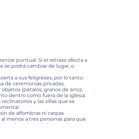
nzar puntual. Si el retraso afecta a
s se podrá cambiar de lugar, o
ierta a sus feligreses, por lo tanto
sa de ceremonias privadas.
 objetos (pétalos, granos de arroz,
anto dentro como fuera de la iglesia.
reclinatorios y las sillas que se
amental.
ión de alfombras ni carpas.
r al menos a tres personas para que
misa y lean las peticiones así como
as para recoger la ofrenda.
se lleve a cabo con el mayor decoro