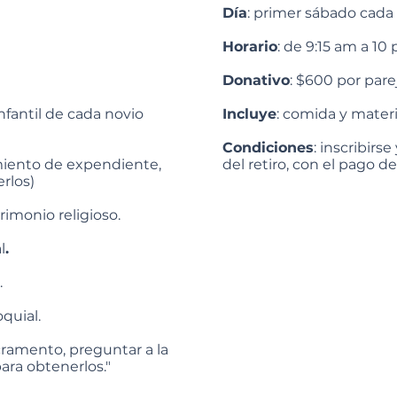
Día
: primer sábado cada
Horario
: de 9:15 am a 10
Donativo
: $600 por parej
infantil de cada novio
Incluye
: comida y materi
Condiciones
: inscribirs
amiento de expendiente,
del retiro, con el pago d
rlos)
rimonio religioso.
l
.
.
quial.
cramento, preguntar a la
ara obtenerlos."