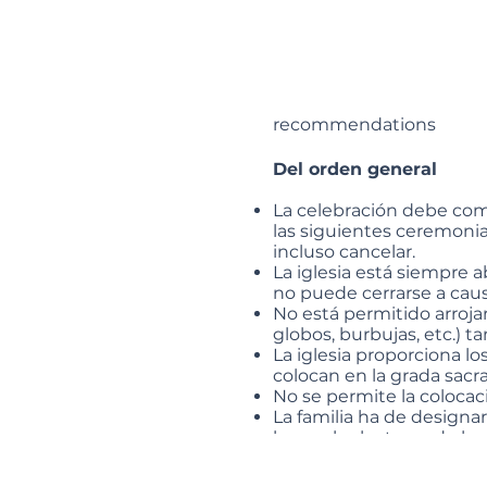
recommendations
Del orden general
La celebración debe come
las siguientes ceremonia
incluso cancelar.
La iglesia está siempre ab
no puede cerrarse a cau
No está permitido arrojar
globos, burbujas, etc.) t
La iglesia proporciona los 
colocan en la grada sacr
No se permite la colocac
La familia ha de designa
hagan las lecturas de la 
un mínimo de dos person
Para que la celebración 