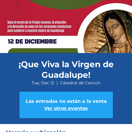
¡Que Viva la Virgen de
Guadalupe!
Tue, Dec 12
  |  
Catedral de Cancún
Las entradas no están a la venta
Ver otros eventos