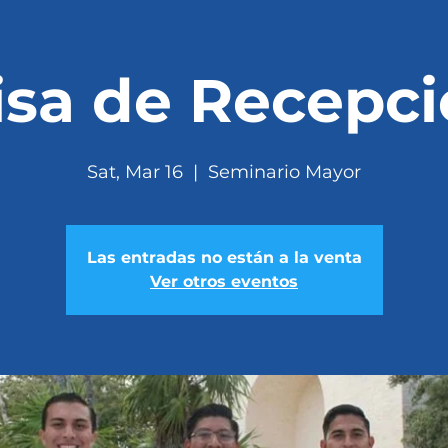
sa de Recepc
Sat, Mar 16
  |  
Seminario Mayor
Las entradas no están a la venta
Ver otros eventos