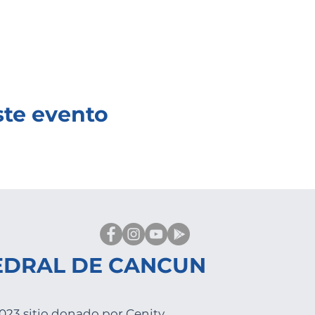
ste evento
EDRAL DE CANCUN
023 sitio donado por Cenity.