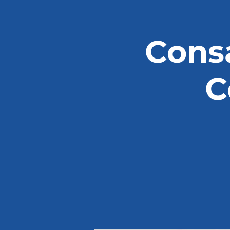
Cons
C