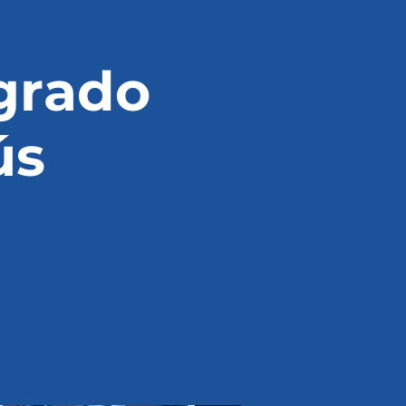
grado
ús