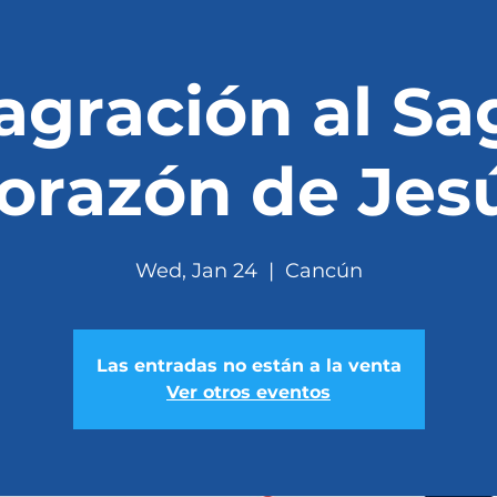
agración al Sa
orazón de Jes
Wed, Jan 24
  |  
Cancún
Las entradas no están a la venta
Ver otros eventos