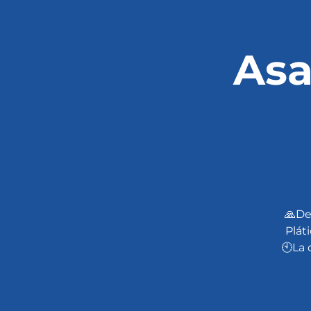
Asa
🙏De
Plát
🕙La 