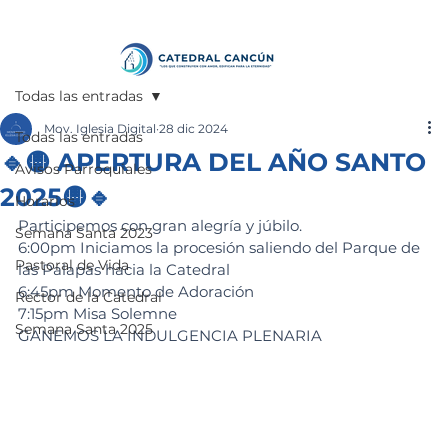
Todas las entradas
Mov. Iglesia Digital
28 dic 2024
Todas las entradas
🔹🟡 APERTURA DEL AÑO SANTO
Avisos Parroquiales
2025🟡🔹
Horarios
Participemos con gran alegría y júbilo.
Semana Santa 2023
6:00pm Iniciamos la procesión saliendo del Parque de 
Pastoral de Vida
las Palapas hacia la Catedral
6:45pm Momento de Adoración
Rector de la Catedral
7:15pm Misa Solemne
Semana Santa 2025
GANEMOS LA INDULGENCIA PLENARIA